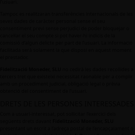
l’usuari.
Tampoc es realitzaran transferències internacionals de les
seves dades de caràcter personal sense el seu
consentiment previ sense perjudici de poder bloquejar o
cancel·lar el seu compte si pot haver-hi indicis de la
comissió d’algun delicte per part de l’usuari. La informació
facilitada serà solament la que disposi en aquest moment
el prestador.
Fidelització Moneder, SLU
no cedirà les dades recollides a
tercers tret que existeixi necessitat raonable per a complir
amb un procediment judicial, obligació legal o prèvia
obtenció del consentiment de l’usuari.
DRETS DE LES PERSONES INTERESSADES
Com a usuari-interessat, pot sol·licitar l’exercici dels
següents drets davant
Fidelització Moneder, SLU
presentant un escrit a l’adreça postal de l’encapçalament o