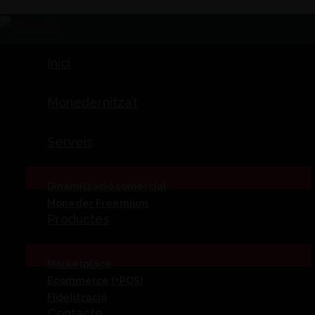
Inici
Monedernitza’t
Serveis
Dinamització comercial
Moneder Freemium
Productes
Marketplace
Ecommerce (+POS)
Fidelització
Contacte