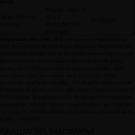
social
Plaça dels Àlbers 16-
Serveis d’Internet
17 3r B
B61950127
Javajan SL
08560 MANLLEU
(Barcelona)
Fidelización Moneder, SLU,
com a responsable del Lloc
web, de conformitat amb el que disposa el Reglament (
UE
)
2016/679 de 27 d’abril de 2016 (
RGPD
) relatiu a la protecció
de les persones físiques quant al tractament de dades
personals i a la lliure circulació d’aquestes dades i altra
normativa vigent en matèria de protecció de dades
personals, i per la Llei 34/2002, d’11 de juliol, de Serveis de
la Societat de la Informació i del Comerç Electrònic (
LSSICE
),
l’informa que té implementades les mesures de seguretat
necessàries, d’índole tècnica i organitzatives, per a garantir
i protegir la confidencialitat, integritat i disponibilitat de les
dades introduïdes.
FINALITAT DEL TRACTAMENT