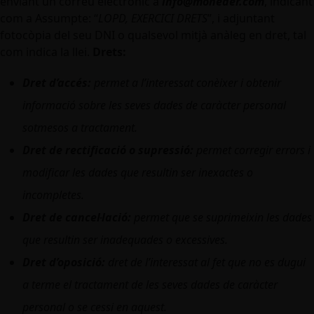
enviant un correu electrònic a
info@moneder.com
, indicant
com a Assumpte: “
LOPD, EXERCICI DRETS
”, i adjuntant
fotocòpia del seu DNI o qualsevol mitjà anàleg en dret, tal
com indica la llei.
Drets:
Dret d’accés:
permet a l’interessat conèixer i obtenir
informació sobre les seves dades de caràcter personal
sotmesos a tractament.
Dret de rectificació o supressió:
permet corregir errors i
modificar les dades que resultin ser inexactes o
incompletes.
Dret de cancel·lació:
permet que se suprimeixin les dades
que resultin ser inadequades o excessives.
Dret d’oposició:
dret de l’interessat al fet que no es dugui
a terme el tractament de les seves dades de caràcter
personal o se cessi en aquest.