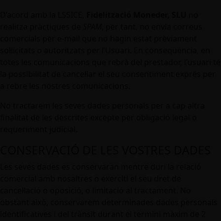
D’acord amb la LSSICE,
Fidelització Moneder, SLU
no
realitza pràctiques de
SPAM
, per tant, no envia correus
comercials per e-mail que no hagin estat prèviament
sol·licitats o autoritzats per l’Usuari. En conseqüència, en
totes les comunicacions que rebrà del prestador, l’usuari té
la possibilitat de cancel·lar el seu consentiment exprés per
a rebre les nostres comunicacions.
No tractarem les seves dades personals per a cap altra
finalitat de les descrites excepte per obligació legal o
requeriment judicial.
CONSERVACIÓ DE LES VOSTRES DADES
Les seves dades es conservaran mentre duri la relació
comercial amb nosaltres o exerciti el seu dret de
cancel·lació o oposició, o limitació al tractament. No
obstant això, conservarem determinades dades personals
identificatives i del trànsit durant el termini màxim de 2