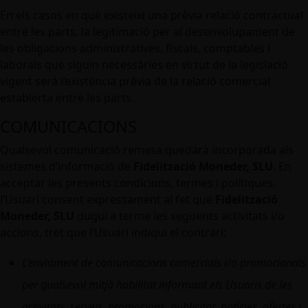
En els casos en què existeixi una prèvia relació contractual
entre les parts, la legitimació per al desenvolupament de
les obligacions administratives, fiscals, comptables i
laborals que siguin necessàries en virtut de la legislació
vigent serà l’existència prèvia de la relació comercial
establerta entre les parts.
COMUNICACIONS
Qualsevol comunicació remesa quedarà incorporada als
sistemes d’informació de
Fidelització Moneder, SLU
. En
acceptar les presents condicions, termes i polítiques,
l’Usuari consent expressament al fet que
Fidelització
Moneder, SLU
dugui a terme les següents activitats i/o
accions, tret que l’Usuari indiqui el contrari:
L’enviament de comunicacions comercials i/o promocionals
per qualsevol mitjà habilitat informant els Usuaris de les
activitats, serveis, promocions, publicitat, notícies, ofertes i