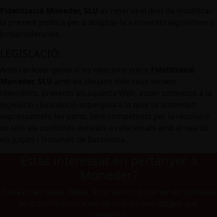
Fidelització Moneder, SLU
es reserva el dret de modificar
la present política per a adaptar-la a novetats legislatives o
jurisprudencials.
LEGISLACIÓ:
Amb caràcter general les relacions entre
Fidelització
Moneder, SLU
amb els Usuaris dels seus serveis
telemàtics, presents en aquesta Web, estan sotmesos a la
legislació i jurisdicció espanyola a la qual se sotmeten
expressament les parts, sent competents per la resolució
de tots els conflictes derivats o relacionats amb el seu ús
els Jutjats i Tribunals de Barcelona.
Estàs interessat en pertànyer a
Moneder?
Envia’ns les teves dades, en breu ens posarem en contacte
amb tu i t’informarem de tots els avantatges que
comporta.