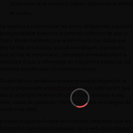
l’experiència de la navegació segons s’informa en la política
de cookies.
La negativa a subministrar les dades obligatòries suposarà
la impossibilitat d’atendre la concreta sol·licitud de què es
tracti. Vostè manifesta que la informació i les dades que
ens facilita són exactes, actuals i verídiques. Li preguem
que en cas de modificació, comuniqui immediatament la
mateixa a fi que la informació en tractament estigui en tot
moment actualitzada i no contingui errors.
Si contracta el servei/compra del producte mitjançant la
nostra pàgina web
www.moneder.com
li sol·licitarem que
ens proporcioni informació sobre vostè, inclosos el seu
nom, dades de contacte i informació sobre una targeta de
crèdit o de dèbit.
A través d’aquesta Política de Privacitat l’informem que les
fotografies que estiguin penjades en la web són propietat