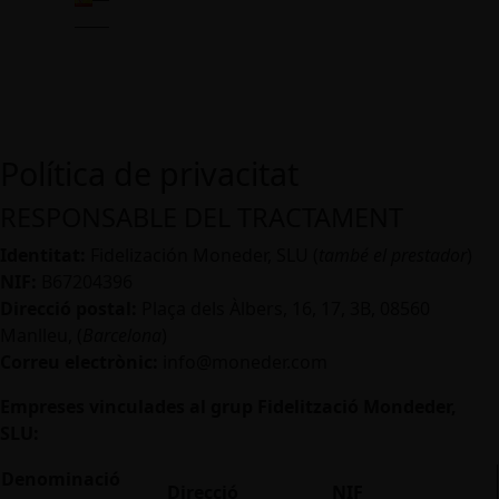
Política de privacitat
RESPONSABLE DEL TRACTAMENT
Identitat:
Fidelización Moneder, SLU (
també el prestador
)
NIF:
B67204396
Direcció postal:
Plaça dels Àlbers, 16, 17, 3B, 08560
Manlleu, (
Barcelona
)
Correu electrònic:
info@moneder.com
Empreses vinculades al grup Fidelització Mondeder,
SLU:
Denominació
Direcció
NIF