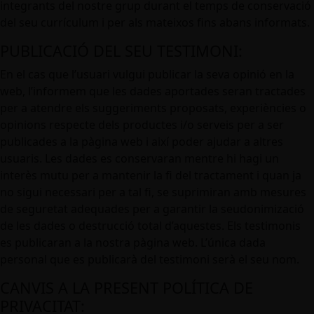
integrants del nostre grup durant el temps de conservació
del seu currículum i per als mateixos fins abans informats.
PUBLICACIÓ DEL SEU TESTIMONI:
En el cas que l’usuari vulgui publicar la seva opinió en la
web, l’informem que les dades aportades seran tractades
per a atendre els suggeriments proposats, experiències o
opinions respecte dels productes i/o serveis per a ser
publicades a la pàgina web i així poder ajudar a altres
usuaris. Les dades es conservaran mentre hi hagi un
interès mutu per a mantenir la fi del tractament i quan ja
no sigui necessari per a tal fi, se suprimiran amb mesures
de seguretat adequades per a garantir la seudonimizació
de les dades o destrucció total d’aquestes. Els testimonis
es publicaran a la nostra pàgina web. L’única dada
personal que es publicarà del testimoni serà el seu nom.
CANVIS A LA PRESENT POLÍTICA DE
PRIVACITAT: