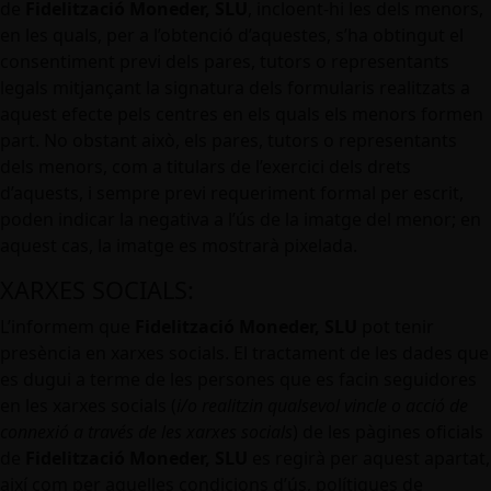
de
Fidelització Moneder, SLU
, incloent-hi les dels menors,
en les quals, per a l’obtenció d’aquestes, s’ha obtingut el
consentiment previ dels pares, tutors o representants
legals mitjançant la signatura dels formularis realitzats a
aquest efecte pels centres en els quals els menors formen
part. No obstant això, els pares, tutors o representants
dels menors, com a titulars de l’exercici dels drets
d’aquests, i sempre previ requeriment formal per escrit,
poden indicar la negativa a l’ús de la imatge del menor; en
aquest cas, la imatge es mostrarà pixelada.
XARXES SOCIALS:
L’informem que
Fidelització Moneder, SLU
pot tenir
presència en xarxes socials. El tractament de les dades que
es dugui a terme de les persones que es facin seguidores
en les xarxes socials (
i/o realitzin qualsevol vincle o acció de
connexió a través de les xarxes socials
) de les pàgines oficials
de
Fidelització Moneder, SLU
es regirà per aquest apartat,
així com per aquelles condicions d’ús, polítiques de