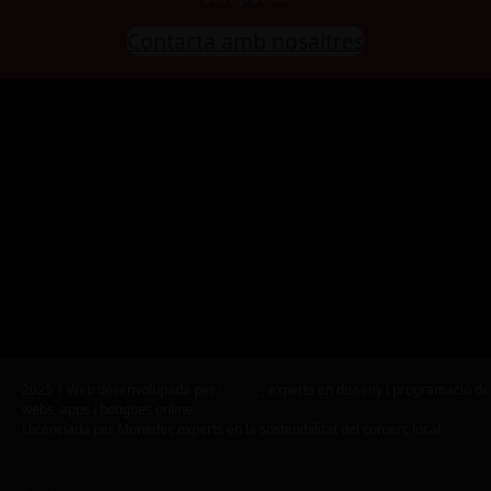
Contacta amb nosaltres
2025 | Web desenvolupada per
Javajan
, experts en disseny i programació de
webs, apps i botigues online.
Llicenciada per Moneder, experts en la sostenibilitat del comerç local.